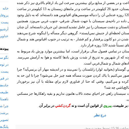
ساعت و در بعضي از منابع براي بيشترين سرعت اين باد ارقام بالاتري نيز ذكر شده
خانه
است. متوسط سرعت باد در ماه‌هاي تابستان، حدود 26 كيلومتر در ساعت و در ماه‌هاي زمستان به 13 كيلومتر در ساعت
مي‌رسد. در مورد منشأ پيدايش بادهاي 120 روزه عده‌ايي آن را دنباله موسمي‌هاي اقيانوس هند دانسته‌اند كه به دليل وجود
پروفای
 بيابان Tahr تغيير شكل داده در ناحيه‌ی سيستان با جهت شمال شرقي- جنوب غربي مي‌وزد. همچنين
پست ا
نستان و دشت سيستان را نيز عامل تشديدكننده‌ی اين جريان دانسته‌اند. آن چنان
آرشیو 
يستان لحظه‌اي از جنبش نمي‌ايستد». گروهي ديگر مسأله را اينگونه شرح مي‌دهند
عناوین
 شدن در دو کانون پرفشار و کم فشار - به ترتيب در جنوب اقيانوس هند و شمال
120 روزه قرار دارد.
پیونده
تان در تمامي فصول سال برقرار است، اما بيشترين موارد وزش باد مربوط به
بوده كه از شهريور به تدريج از شدت وزش بادها كاسته و هوا به آرامش مي‌رسد.
نگو ست
بادهاي شمال و شمال‌غربي است.
در توص
ستاو (بخوانيد لوار) زابلستان را نمي‌بيند و در انديشه مهار آن برنمي‌آيد؟ چرا
پست جد
صور مي‌كنيم با پاك كردن صورت مسأله همه چيز حل مي‌شود؟ چرا تا اين حد به
در قم 
ه و مي‌كنيم، وقتي كه حتا از فناوري لازم براي مقابله با آن نيز برخوردار
جاده‌ها
مالچ‌پاشي چه شد؟
طبیعت‌
 سيستان راهي جز احياي مجدد تالاب هامون نداريم و بقيه راهكارها جز مسكني
ناهمتای
ت.
بر طبيعت،
پيروي
از قوانين آن است و نه
گردن‌كشي
در برابر آن
.
چرا شی
برشت ب
درج نظر
تصویری
پلنگ‌ه