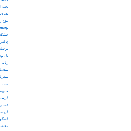
تغییر 
تصاویر 
تنوع ز
توسعه
خشکسا
چالش ه
درختا
دل نوش
زباله
سدسا
سفرنام
سیل
عمومی
فرسایش
کشاورز
گردش
گفتگوی
محیط ب