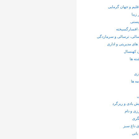
اقلیم و جهان گرمایی
زیبا
یستی
 افسارگسیخته
لی، ترسالی و سرمازدگی
ای مدیریتی و اداری
ن کهنسال
ته ها
زی
ه ها
 بادی و ریزگرد
ی و دام
گری
 داغ سبز
انی