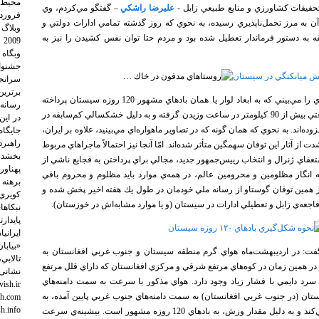
محیط 
حقيقات كشاورزي و منابع طبيعي زابل -
عليرضا راشكي
– گفتگو مي‌كردم، وي
به مرز تحمل‌ناپذيري رسيده، به نحوي كه روز گذشته تمامي ادارات دولتي و
وبلاگ
به دستور فرماندار تعطيل شده بود و مردم حتا توان نفس كشيدن را نيز به
وبگاه
برترین
امّا بر عكس گوستاو، كمتر رسانه‌اي را مي‌بيني كه به ابعاد لوار يا همان بادهاي مشهور 120 روزه سيستان پرداخته
باشد؛ بادهايي كه در سال جاري با سرعتي بيش از 90 كيلومتر در ساعت وزيدن گرفته و به دليل خشكسالي كم‌سابقه در
در ای
‌اند. به نحوي كه همان گونه كه در تصاوير ماهواره‌اي مي‌بينيد، علاوه بر ايران،
جايگا
راهبرد
 از آثار اين توفان سهمگين متأثر شده‌اند. امّا آنجا نيز احتمالاً ماجراهاي مربوط
بخشد؛
تعفاي ژنرال و انتخاب رييس‌جمهور جديد، مجالي براي پرداختن به فجايع ناشي از
پهناو
 انگار مظلومين و محرومين عالم، در همه‌ي موارد بايد مظلوم و محروم باقي
برهنه 
 از همين توفان گوستاو از رسانه ملي خودمان در طول يك هفته اخير پخش شده و
كويري
 فاجعه‌ي زابل و تعطيلي ادارات در سيستان (و يا موارد مشابه‌اش در خوزستان).
نبكاها
پايدار
ايراني
«بيابا
فت: در ارديبهشت‌ماه هواي گرم منطقه سيستان و جنوب غربي افغانستان به
تالابي
ر همين زمان در كوه‌هاي مرتفع شرقي و مركزي افغانستان كه داراي قلل مرتفع
نشانی‌
رد دايمي با فشار زياد وجود دارد. هواي مذكور با سرعت به سمت دامنه‌هاي
ish.ir
ستان (در جنوب غربي افغانستان) به سمت دامنه‌هاي جنوب غربي پايين آمده، به
sh.com
sh.info
سمت سيستان و كوير لوت حركت مي‌کند و به دليل مقدار وزش، به بادهاي 120 روزه مشهور است. بيشينه‌ي سرعت