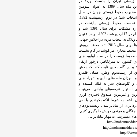
زیستی ایران را بدست آورد؛ در
فروردین ماه سال 1389 به عنوان سومین
 محبوب محیط زیستی جهان در سال
2009 انتخاب شد؛ در دوم اردیبهشت 1392،
 نخست محیط زیستی پایتخت در
جشنواره مشکات برای سال 1391 شد و
سرانجام در 17 اردیبهشت 1392، برنده عنوان
 وبلاگ به انتخاب مردم در اجلاس جهانی
رسانه‌ها برای سال 2013 شد. محمّد درویش
ن محیط مجازی مي‌كوشد در گام نخست
ه محيط زيست را در سبد اولويت‌هاي
ي كشور، به منزلگاهي درخور ارتقاء
 و در گام بعدي ثابت كند كه بخش
ري از زيست‌بوم وطن، همان قلمرو
و سوزان ماسه‌هاي بادي و شوراب‌هاي
 و كلوت‌هاي سر به فلك كشيده و
ي استوار عرصه‌هاي بياباني، مي‌تواند
ترين و غني‌ترين صندوق ذخيره‌ي ارزي
ان باشد. به شرط آنكه بكوشيم با نفي
ن‌زدايي»، از بياباني‌شدن زيست‌بوم‌هاي
، جنگلي و مرتعي خويش جلوگيري كنيم.
های دسترسی به مهار بیابان‌زایی:
http://mohammaddarv
http://mohammaddarvi
http://darvi