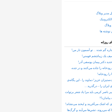
ل مدیر وبلاگ
لکترونیک
وبلاگ
 نوشته ها
ای روزانه
اره گم شده ... تو آسمون تار من!
يف يك زيباچشم فومني!
ید دکتر پیمان یوسفی آذر!
رودخانه را جاده مي‌كنند و در جده،
 را رودخانه!
ستیزان عزیز! دماوند را - این یگانه‌ی
 ایران را – درگذرید ...
ر ناصر کرمی باید مرا یاد شعر برتولت
یاندازد؟!
 که اشک می‌آفریند و لبخند می‌نشاند!
ا كه مي‌روند، تشي‌ها مي‌آيند و گرگ‌ها