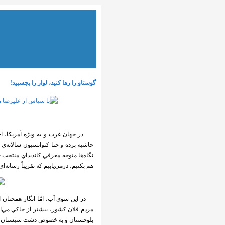
گوستاو را رها كنيد، لوار را بچسبيد!
در جهان غرب و به ويژه آمريكا، اخب
حاشيه برده و حتا كنوانسيون سالانه‌ي
نگاه‌ها متوجه معرفي كانديداي منتخب
هم بكنيم، درمي‌يابيم كه تقريباً رسانه‌
در اين سوي آب، امّا انگار همچنان ا
مردم فلان كشور، بيشتر از خاكي مي‌ا
بلوچستان و به خصوص دشت سيستان و د