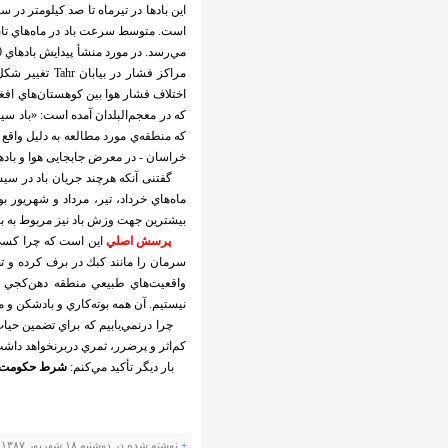
اين بادها در تيرماه تا صد كيلومتر در 
مراكز فشار در
اختلاف فشار هوا بين كوهستان‌هاي افغا
كه در معجم‌البلدان آمده است: «باد س
كه منطقه‌ي مورد مطالعه به دليل واقع
خراسان - در معرض جابجايی هوا و بادهای نسبتاً شديد 
گفتنی آنکه هرچند جريان باد در سيس
ماه‌هاي خرداد، تير، مرداد و شهريور 
بيشترين جهت وزش باد نيز مربوط به 
پرسش اصلي
اين است كه چرا كسي گو
سرمان را مانند كبك در برف كرده و ت
واقعيت‌هاي طبيعي منطقه دهن‌كجي كرد
نيستيم. آن همه بوته‌كاري و بادشكن و 
چرا درنمي‌يابيم كه براي تضمين حيات
كم‌اثر و پرضرر، ثمري دربرنخواهد داش
بار ديگر تأكيد مي‌كنم:
شرط حكومت 
+
نوشته شده در دوشنبه ۱۸ شهریور ۱۳۸۷ ساعت 15:36 توسط محمد درویش