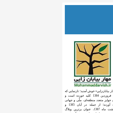
ار بيابان‌زايي» خوش آمديد؛ تارنمايي كه
از 12 فروردین 1384 کلید خورده است و
 جوایز متعدد منطقه‌ای، ملّی و جهانی
بدست آورده؛ از جمله: در آبان 1385 و
اردیبهشت ماه 1387، عنوان برترین وبلاگ