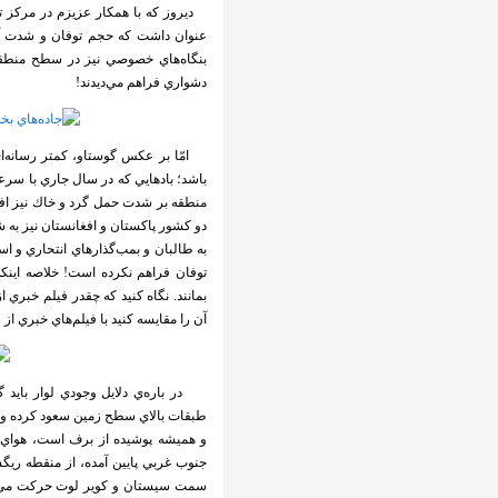
ديروز كه با همكار عزيزم در مركز ت
عنوان داشت كه حجم توفان و شدت آن 
بنگاه‌هاي خصوصي نيز در سطح منطقه 
دشواري فراهم مي‌ديدند!
منطقه بر شدت حمل گرد و خاك نيز افزوده
دو كشور پاكستان و افغانستان نيز به شدت
به طالبان و بمب‌گذارهاي انتحاري و اس
توفان فراهم نكرده است! خلاصه اينكه
بمانند. نگاه كنيد كه چقدر فيلم خبري
آن را مقايسه كنيد با فيلم‌هاي خبري از
در باره‌ي دلايل وجودي لوار بايد گ
طبقات بالاي سطح زمين سعود کرده و د
و هميشه پوشيده از برف است، هواي س
جنوب غربي پايين آمده، از منقطه ريگ