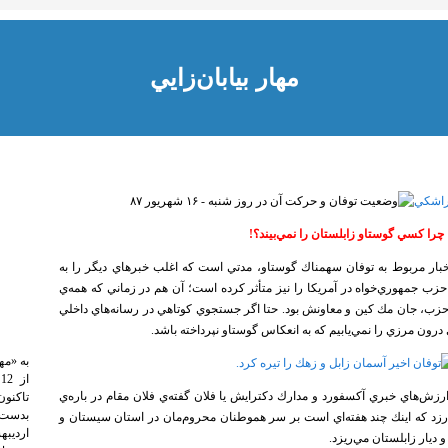
مهار بيابان‌زايي
چرا كسي گوستاو زابلستان را نمي‌بيند؟!
ار مربوط به توفان سهمناك گوستاو، مدتي است كه اغلب خبرهاي ديگر را به
 حزب جمهوري‌خواه در آمريكا را نيز متأثر كرده است؛ آن هم در زماني كه همه‌ي
 حزب، جان مك كين و معاونش بود. حتا اگر جستجوي كوتاهي در رسانه‌هاي داخلي
اي درون مرزي را نمي‌يابيم كه به انعكاس گوستاو نپرداخته باشد.
به «مه
رزش‌هاي خبري آكسفورد و مدارك دكترايش يا فلان گفته‌ي فلان مقام در باره‌ي
تاکنون
رزد كه اينك چند هفته‌اي است بر سر هموطنان محروم‌مان در استان سيستان و
يار زابلستان مي‌ريزد.